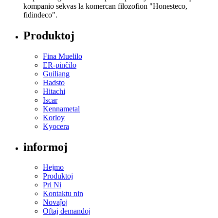
kompanio sekvas la komercan filozofion "Honesteco,
fidindeco".
Produktoj
Fina Muelilo
ER-pinĉilo
Guiliang
Hadsto
Hitachi
Iscar
Kennametal
Korloy
Kyocera
informoj
Hejmo
Produktoj
Pri Ni
Kontaktu nin
Novaĵoj
Oftaj demandoj