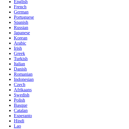
English
French
German
Portuguese
Spanish
Russian
Japanese
Korean
Arabic
Irish
Greek
Turkish
Italian
Danish
Romanian
Indonesian
Czech
Afrikaans
Swedish
Polish
Basque
Catalan
Esperanto
Hindi
Lao