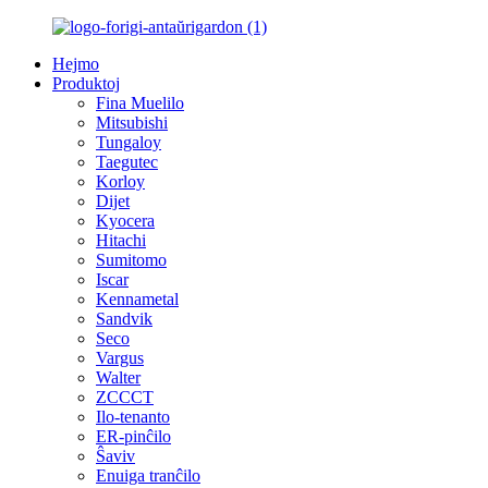
Hejmo
Produktoj
Fina Muelilo
Mitsubishi
Tungaloy
Taegutec
Korloy
Dijet
Kyocera
Hitachi
Sumitomo
Iscar
Kennametal
Sandvik
Seco
Vargus
Walter
ZCCCT
Ilo-tenanto
ER-pinĉilo
Ŝaviv
Enuiga tranĉilo