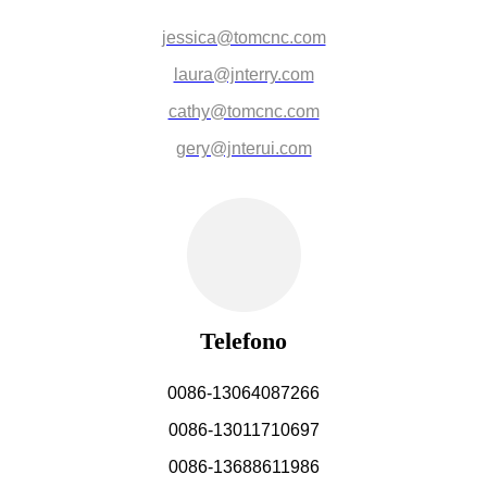
jessica@tomcnc.com
laura@jnterry.com
cathy@tomcnc.com
gery@jnterui.com
Telefono
0086-13064087266
0086-13011710697
0086-13688611986