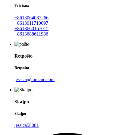
Telefono
+8613064087266
+8613011710697
+8618660167015
+8613688611986
Retpoŝto
Retpoŝto
jessica@tomcnc.com
Skajpo
Skajpo
jessica58081