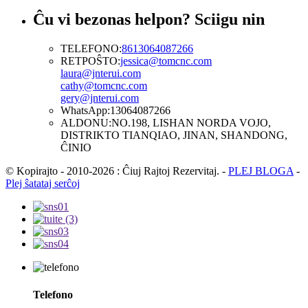
Ĉu vi bezonas helpon? Sciigu nin
TELEFONO:
8613064087266
RETPOŜTO:
jessica@tomcnc.com
laura@jnterui.com
cathy@tomcnc.com
gery@jnterui.com
WhatsApp:
13064087266
ALDONU:
NO.198, LISHAN NORDA VOJO,
DISTRIKTO TIANQIAO, JINAN, SHANDONG,
ĈINIO
© Kopirajto - 2010-2026 : Ĉiuj Rajtoj Rezervitaj.
-
PLEJ BLOGA
-
Plej ŝatataj serĉoj
Telefono